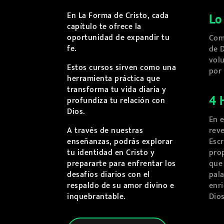
En La Forma de Cristo, cada
Lo
capítulo te ofrece la
oportunidad de expandir tu
Com
fe.
de D
volu
Estos cursos sirven como una
por 
herramienta práctica que
transforma tu vida diaria y
4 
profundiza tu relación con
Dios.
En e
rev
A través de nuestras
Escr
enseñanzas, podrás explorar
prop
tu identidad en Cristo y
que
prepararte para enfrentar los
pala
desafíos diarios con el
enri
respaldo de su amor divino e
Dio
inquebrantable.